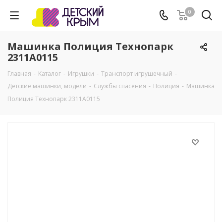
0
Машинка Полиция Технопарк
2311A0115
Главная
-
Каталог
-
Игрушки
-
Транспорт игрушечный
-
Детские машинки, модели
-
Службы спасения
-
Полиция
-
Машинка
Полиция Технопарк 2311A0115