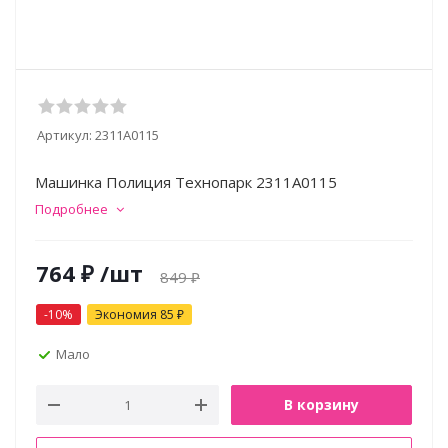
Артикул:
2311A0115
Машинка Полиция Технопарк 2311A0115
Подробнее
764
₽
/шт
849
₽
-
10
%
Экономия
85
₽
Мало
В корзину