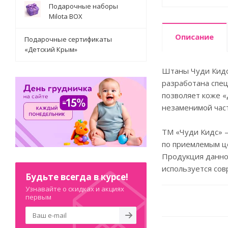
Подарочные наборы
Milota BOX
Описание
Подарочные сертификаты
«Детский Крым»
Штаны Чуди Кидс
разработана спец
позволяет коже «
незаменимой час
ТМ «Чуди Кидс» 
по приемлемым ц
Продукция данной
используется со
Будьте всегда в курсе!
Узнавайте о скидках и акциях
первым