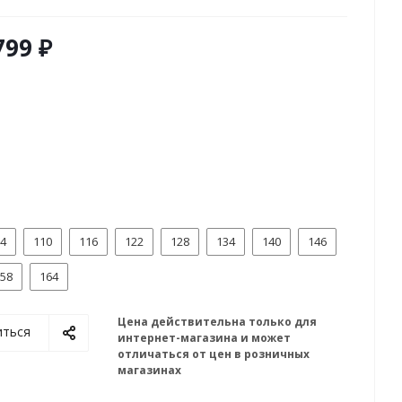
799 ₽
4
110
116
122
128
134
140
146
58
164
Цена действительна только для
иться
интернет-магазина и может
отличаться от цен в розничных
магазинах