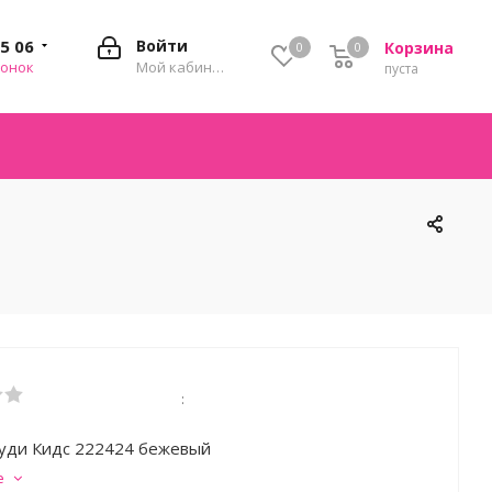
35 06
Войти
Корзина
0
0
0
вонок
Мой кабинет
пуста
:
уди Кидс 222424 бежевый
е