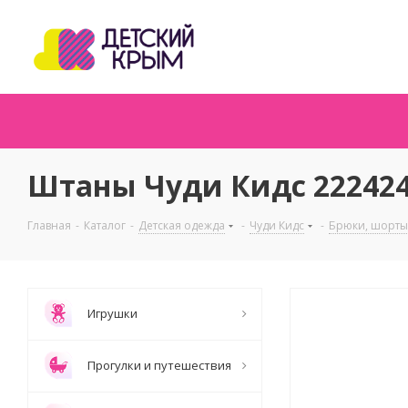
Штаны Чуди Кидс 22242
Главная
-
Каталог
-
Детская одежда
-
Чуди Кидс
-
Брюки, шорты
Игрушки
Прогулки и путешествия