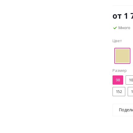
от
1 
Много
Цвет
Размер
98
10
152
1
Подел